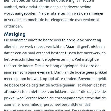
Een verzoek om uitstel van de oplevering is niet zo’n
aanbod, ook omdat daarin geen schadevergoeding
wordt aangeboden. Na de fatale termijn was de aannemer
in verzuim en mocht de hoteleigenaar de overeenkomst
ontbinden.
Matiging
De aannemer vindt de boete veel te hoog, ook omdat hij
allerlei meerwerk moest verrichten. Maar hij geeft niet aan
dat er een causaal verband bestaat tussen het meerwerk en
het overschrijden van de oplevertermijn. Wel matigt de
rechter de boete. Die is zo hoog opgelopen dat deze de
aanneemsom bijna evenaart. Dan kan de boete geen prikkel
meer zijn om het werk op tijd af te ronden. Bovendien geldt
de boete tot de dag dat de hoteleigenaar liet weten dat het
afbouwen toch niet meer zou lukken – vanaf die dag viel de
prikkel weg. Verder leidde de coronapandemie ertoe dat de
aannemer over minder personeel beschikte en dat
bouwmaterialen later werden geleverd. De rechtbank vindt