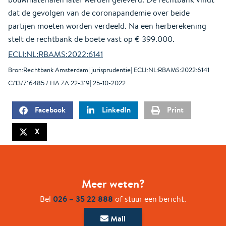
dat de gevolgen van de coronapandemie over beide
partijen moeten worden verdeeld. Na een herberekening
stelt de rechtbank de boete vast op € 399.000.
ECLI:NL:RBAMS:2022:6141
Bron:Rechtbank Amsterdam| jurisprudentie| ECLI:NL:RBAMS:2022:6141
C/13/716485 / HA ZA 22-319| 25-10-2022
Facebook
LinkedIn
Print
X
Meer weten?
026 – 35 22 888
Bel
of stuur een bericht.
Mail