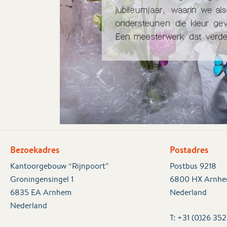
Bezoekadres
Postadres
Kantoorgebouw “Rijnpoort”
Postbus 9218
Groningensingel 1
6800 HX Arnh
6835 EA Arnhem
Nederland
Nederland
T:
+31 (0)26 35