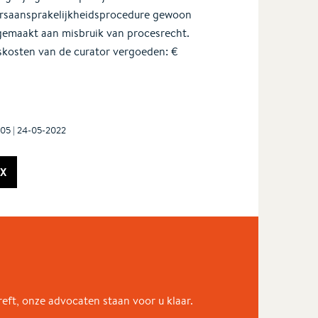
ersaansprakelijkheidsprocedure gewoon
 gemaakt aan misbruik van procesrecht.
skosten van de curator vergoeden: €
605 | 24-05-2022
X
eft, onze advocaten staan voor u klaar.