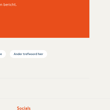
en bericht.
ie
Ander trefwoord hier
Socials