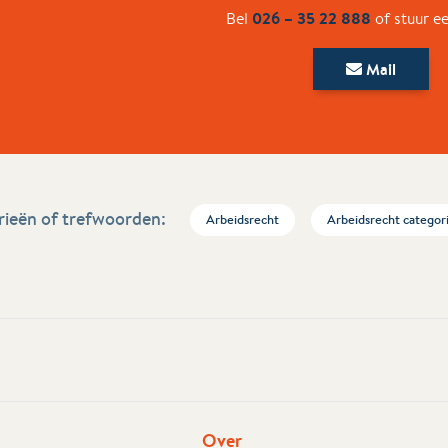
026 – 35 22 888
Bel
of stuur e
Mail
ieën of trefwoorden:
Arbeidsrecht
Arbeidsrecht categor
Over