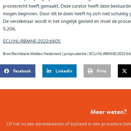
procesrecht heeft gemaakt. Deze curator heeft deze bestuurd
mogen beginnen. Door dit te doen heeft hij zich niet schuldig
De verzekeraar wordt in het ongelijk gesteld en moet de proce
5.206.
ECLI:NL:RBMNE:2022:6605
Bron:Rechtbank Midden-Nederland | jurisprudentie | ECLI:NL:RBMNE:2022:6
Facebook
LinkedIn
Print
Meer weten?
Of het nu een advieskwestie of bijstand in een procedure betr