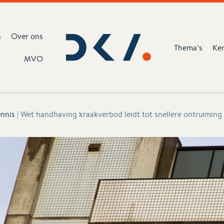
n
Over ons
Thema’s
Ke
MVO
nnis
|
Wet handhaving kraakverbod leidt tot snellere ontruimin