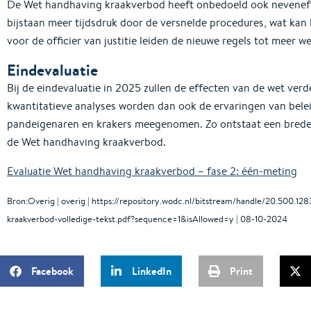
De Wet handhaving kraakverbod heeft onbedoeld ook neveneff
bijstaan meer tijdsdruk door de versnelde procedures, wat kan 
voor de officier van justitie leiden de nieuwe regels tot meer w
Eindevaluatie
Bij de eindevaluatie in 2025 zullen de effecten van de wet ver
kwantitatieve analyses worden dan ook de ervaringen van bele
pandeigenaren en krakers meegenomen. Zo ontstaat een brede
de Wet handhaving kraakverbod.
Evaluatie Wet handhaving kraakverbod – fase 2: één-meting
Bron:Overig | overig | https://repository.wodc.nl/bitstream/handle/20.500.1
kraakverbod-volledige-tekst.pdf?sequence=1&isAllowed=y | 08-10-2024
Facebook
LinkedIn
Print