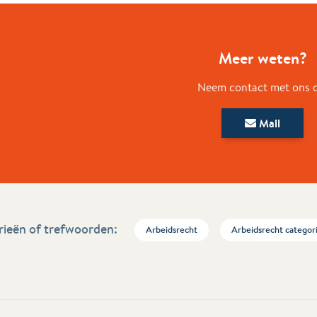
Meer weten?
Neem contact met ons 
Mail
ieën of trefwoorden:
Arbeidsrecht
Arbeidsrecht categor