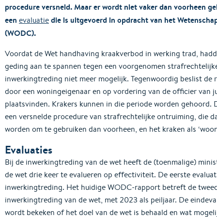
procedure versneld. Maar er wordt niet vaker dan voorheen geb
een
die is uitgevoerd in opdracht van het Wetensch
evaluatie
(WODC).
Voordat de Wet handhaving kraakverbod in werking trad, hadde
geding aan te spannen tegen een voorgenomen strafrechtelijke
inwerkingtreding niet meer mogelijk. Tegenwoordig beslist de 
door een woningeigenaar en op vordering van de officier van ju
plaatsvinden. Krakers kunnen in die periode worden gehoord. 
een versnelde procedure van strafrechtelijke ontruiming, die 
worden om te gebruiken dan voorheen, en het kraken als ‘wo
Evaluaties
Bij de inwerkingtreding van de wet heeft de (toenmalige) minis
de wet drie keer te evalueren op effectiviteit. De eerste evalua
inwerkingtreding. Het huidige WODC-rapport betreft de tweede
inwerkingtreding van de wet, met 2023 als peiljaar. De eindeval
wordt bekeken of het doel van de wet is behaald en wat mogeli