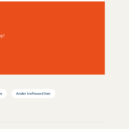
op!
ie
Ander trefwoord hier