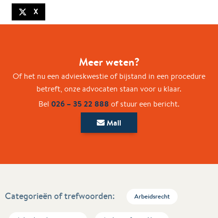
X
Meer weten?
Of het nu een advieskwestie of bijstand in een procedure
betreft, onze advocaten staan voor u klaar.
026 – 35 22 888
Bel
of stuur een bericht.
Mail
Categorieën of trefwoorden:
Arbeidsrecht