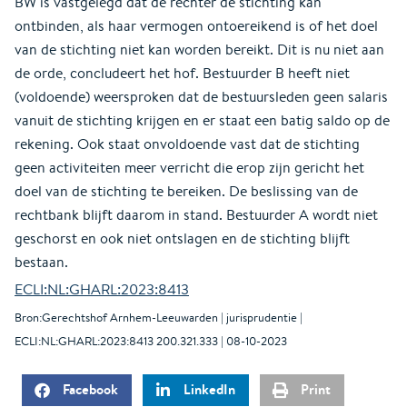
BW is vastgelegd dat de rechter de stichting kan
ontbinden, als haar vermogen ontoereikend is of het doel
van de stichting niet kan worden bereikt. Dit is nu niet aan
de orde, concludeert het hof. Bestuurder B heeft niet
(voldoende) weersproken dat de bestuursleden geen salaris
vanuit de stichting krijgen en er staat een batig saldo op de
rekening. Ook staat onvoldoende vast dat de stichting
geen activiteiten meer verricht die erop zijn gericht het
doel van de stichting te bereiken. De beslissing van de
rechtbank blijft daarom in stand. Bestuurder A wordt niet
geschorst en ook niet ontslagen en de stichting blijft
bestaan.
ECLI:NL:GHARL:2023:8413
Bron:Gerechtshof Arnhem-Leeuwarden | jurisprudentie |
ECLI:NL:GHARL:2023:8413 200.321.333 | 08-10-2023
Facebook
LinkedIn
Print