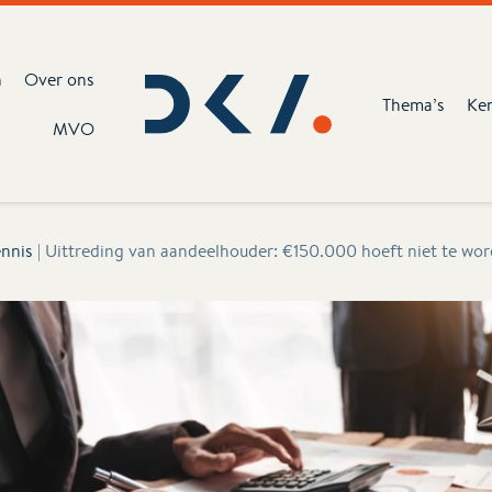
n
Over ons
Thema’s
Ke
MVO
nnis
|
Uittreding van aandeelhouder: €150.000 hoeft niet te wo