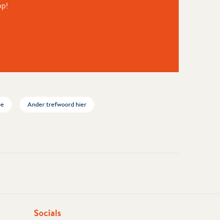
op!
ie
Ander trefwoord hier
Socials