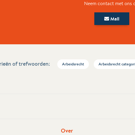
Neem contact met ons 
Mail
ieën of trefwoorden:
Arbeidsrecht
Arbeidsrecht categor
Over