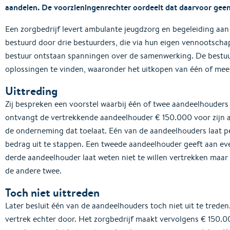
aandelen. De voorzieningenrechter oordeelt dat daarvoor geen
Een zorgbedrijf levert ambulante jeugdzorg en begeleiding aan 
bestuurd door drie bestuurders, die via hun eigen vennootscha
bestuur ontstaan spanningen over de samenwerking. De bestuu
oplossingen te vinden, waaronder het uitkopen van één of me
Uittreding
Zij bespreken een voorstel waarbij één of twee aandeelhouders 
ontvangt de vertrekkende aandeelhouder € 150.000 voor zijn aa
de onderneming dat toelaat. Eén van de aandeelhouders laat pe
bedrag uit te stappen. Een tweede aandeelhouder geeft aan even
derde aandeelhouder laat weten niet te willen vertrekken maar 
de andere twee.
Toch niet uittreden
Later besluit één van de aandeelhouders toch niet uit te trede
vertrek echter door. Het zorgbedrijf maakt vervolgens € 150.0