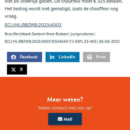
niet als oneerlijk gezien. De chauffeur moet € 325 betalen.
Het bedrag wordt niet gematigd, zoals de chauffeur nog
vroeg.
ECLI:NL:RBZWB:2023:4003
Bron:Rechtbank Zeeland-West-Brabant | jurisprudentie |
ECLI:NL:RBZWB:2023:4003 10344669 CV EXPL 23-465 | 06-06-2023
Facebook
LinkedIn
Print
X
Meer weten?
Neem contact met ons op!
Mail