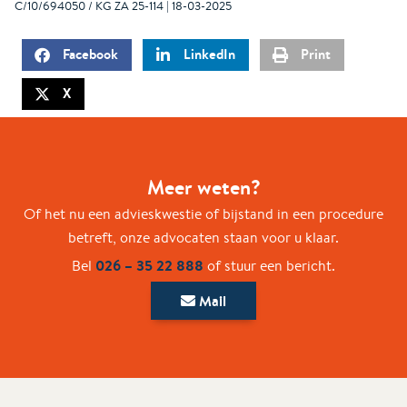
C/10/694050 / KG ZA 25-114 | 18-03-2025
Facebook
LinkedIn
Print
X
Meer weten?
Of het nu een advieskwestie of bijstand in een procedure
betreft, onze advocaten staan voor u klaar.
026 – 35 22 888
Bel
of stuur een bericht.
Mail