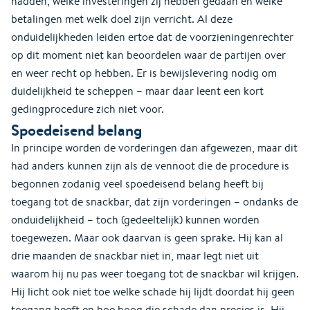
hadden, welke investeringen zij hebben gedaan en welke
betalingen met welk doel zijn verricht. Al deze
onduidelijkheden leiden ertoe dat de voorzieningenrechter
op dit moment niet kan beoordelen waar de partijen over
en weer recht op hebben. Er is bewijslevering nodig om
duidelijkheid te scheppen – maar daar leent een kort
gedingprocedure zich niet voor.
Spoedeisend belang
In principe worden de vorderingen dan afgewezen, maar dit
had anders kunnen zijn als de vennoot die de procedure is
begonnen zodanig veel spoedeisend belang heeft bij
toegang tot de snackbar, dat zijn vorderingen – ondanks de
onduidelijkheid – toch (gedeeltelijk) kunnen worden
toegewezen. Maar ook daarvan is geen sprake. Hij kan al
drie maanden de snackbar niet in, maar legt niet uit
waarom hij nu pas weer toegang tot de snackbar wil krijgen.
Hij licht ook niet toe welke schade hij lijdt doordat hij geen
toegang heeft en hoe hoog die schade dan precies is. Hij