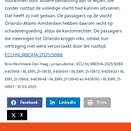
voorkomen door andere bemanning aan te wijzen, die
zonder rusttijd de volledige vlucht had kunnen uitvoeren.
Dat heeft zij niet gedaan. De passagiers op de vlucht
Orlando-Miami-Amsterdam hebben daarom recht op
schadevergoeding, aldus de kantonrechter. De passagiers
die meevlogen tot Orlando krijgen niks, omdat hun
vertraging niet werd veroorzaakt door die rusttijd.
ECLI:NL:RBDHA:2025:5088
Bron:Rechtbank Den Haag | jurisprudentie | ECLI:NL:RBDHA:2025:5088
9403918 \ RL EXPL 21-13935, 9406961 \ RL EXPL 21-13972, 9405933 \ RL
EXPL 21-13966, 9403948 \ RL EXPL 21-13940 en 9406190 \ RL EXPL 21-
13967 | 31-03-2025
Facebook
LinkedIn
Print
X