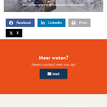
Facebook
LinkedIn
Print
X
Meer weten?
Neem contact met ons op!
Mail