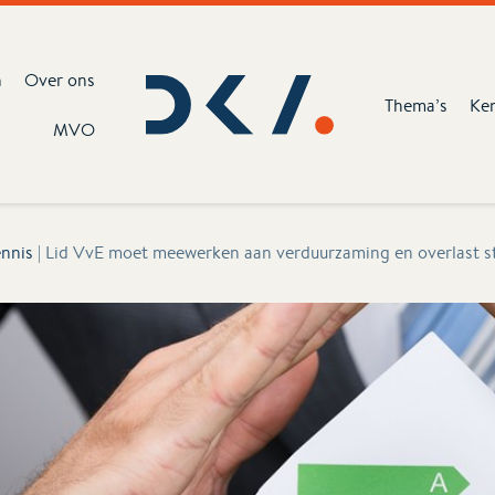
n
Over ons
Thema’s
Ke
MVO
nnis
|
Lid VvE moet meewerken aan verduurzaming en overlast 