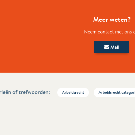
Meer weten?
Neem contact met ons 
Mail
ieën of trefwoorden:
Arbeidsrecht
Arbeidsrecht categor