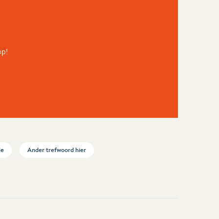
op!
ie
Ander trefwoord hier