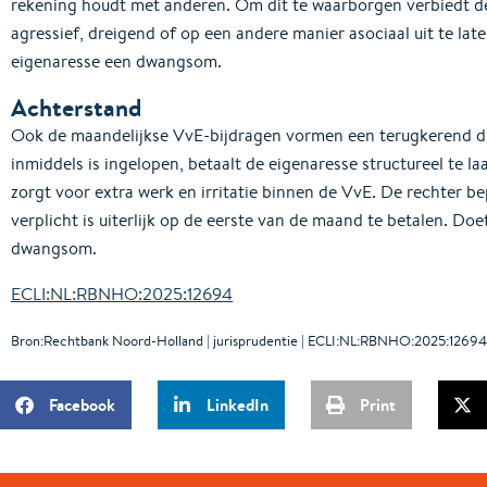
rekening houdt met anderen. Om dit te waarborgen verbiedt d
agressief, dreigend of op een andere manier asociaal uit te late
eigenaresse een dwangsom.
Achterstand
Ook de maandelijkse VvE-bijdragen vormen een terugkerend d
inmiddels is ingelopen, betaalt de eigenaresse structureel te 
zorgt voor extra werk en irritatie binnen de VvE. De rechter 
verplicht is uiterlijk op de eerste van de maand te betalen. Doe
dwangsom.
ECLI:NL:RBNHO:2025:12694
Bron:Rechtbank Noord-Holland | jurisprudentie | ECLI:NL:RBNHO:2025:12694 
Facebook
LinkedIn
Print