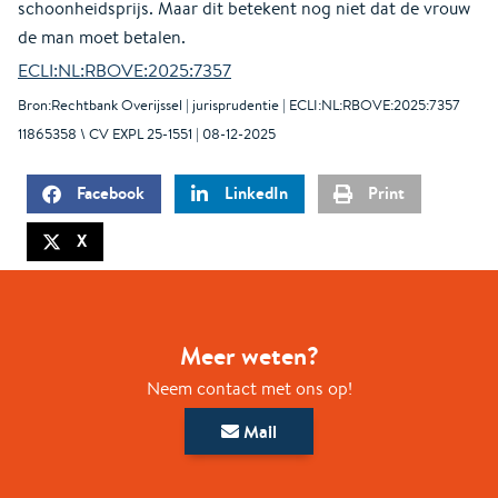
schoonheidsprijs. Maar dit betekent nog niet dat de vrouw
de man moet betalen.
ECLI:NL:RBOVE:2025:7357
Bron:Rechtbank Overijssel | jurisprudentie | ECLI:NL:RBOVE:2025:7357
11865358 \ CV EXPL 25-1551 | 08-12-2025
Facebook
LinkedIn
Print
X
Meer weten?
Neem contact met ons op!
Mail