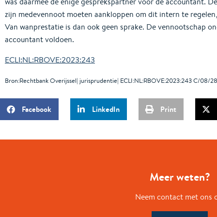
was daarmee de enige gesprekspartner voor de accountant. De
zijn medevennoot moeten aankloppen om dit intern te regelen,
Van wanprestatie is dan ook geen sprake. De vennootschap ond
accountant voldoen.
ECLI:NL:RBOVE:2023:243
Bron:Rechtbank Overijssel| jurisprudentie| ECLI:NL:RBOVE:2023:243 C/08/2
Facebook
LinkedIn
Print
Meer weten?
Neem contact met ons 