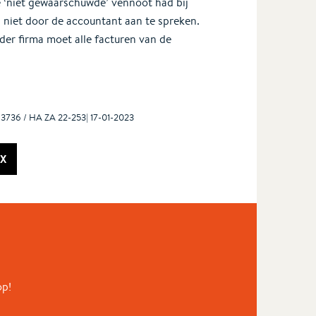
 ‘niet gewaarschuwde’ vennoot had bij
 niet door de accountant aan te spreken.
er firma moet alle facturen van de
83736 / HA ZA 22-253| 17-01-2023
X
op!