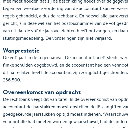
mee moet houden dat zij de beschikking houdt over de gegevens
tegen een eventuele vordering van de accountant kan verweren
regels gehandeld, aldus de rechtbank. En hoewel alle jaaroverz
gericht, zijn deze wel aan het postbusnummer van de vof gead
van uit dat de vof de jaaroverzichten heeft ontvangen, en daar
stuitingsmededeling. De vorderingen zijn niet verjaard.
Wanprestatie
De vof gaat in de tegenaanval. De accountant heeft slecht werk
flinke schulden opgebouwd, en de accountant had een venno
dit na te laten heeft de accountant zijn zorgplicht geschonden
256.500.
Overeenkomst van opdracht
De rechtbank veegt dit van tafel. In de overeenkomst van opdr
accountant de jaarstukken moest opstellen, de IB-aangiften v
goedgekeurde jaarstukken op tijd moest indienen. ‘Waarschuwen
vennoot die had moeten worden gewaarschuwd, had de andere