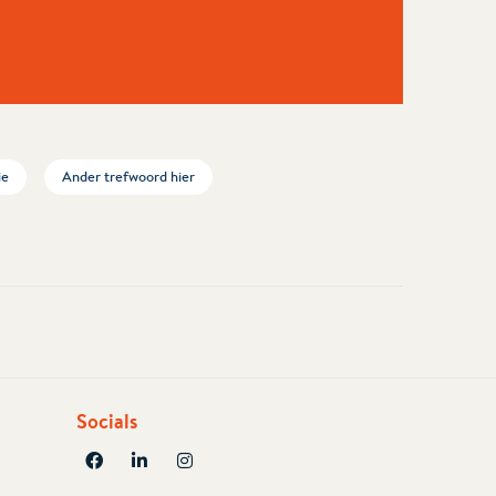
ie
Ander trefwoord hier
Socials