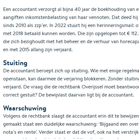
Een accountant verzorgt al bijna 40 jaar de boekhouding van 
aangiften inkomstenbelasting van haar vennoten. Dat deed hij 
sinds 2010 als zzp’er. In 2022 stuurt hij een herinneringsmail: o
met 2018 betaald kunnen worden. Die zijn opgelopen tot € 112.3
die zich bezighoudt met het beheer en de verhuur van horecapan
en met 2015 allang zijn verjaard.
Stuiting
De accountant beroept zich op stuiting. Wie met enige regelma
openstaan, kan daarmee de verjaring blokkeren. Zonder stuiti
verjaard. De vraag die de rechtbank Overijssel moet beantwoord
correct gestuit? De bewijslast daarvan ligt bij de accountant.
Waarschuwing
Volgens de rechtbank slaagt de accountant erin dit te bewijzen.
gemaakt staat een duidelijke waarschuwing: ‘Bijgaand een over
nota’s en rente’. Verder staat er dat de vof, ook na het verstrij