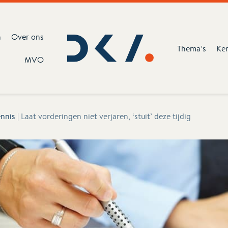
n
Over ons
Thema’s
Ke
MVO
nnis
|
Laat vorderingen niet verjaren, ‘stuit’ deze tijdig