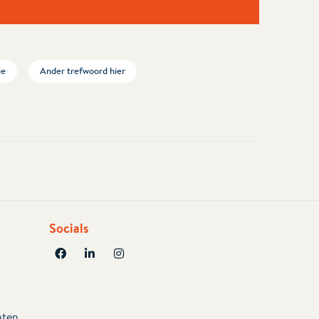
ie
Ander trefwoord hier
Socials
aten