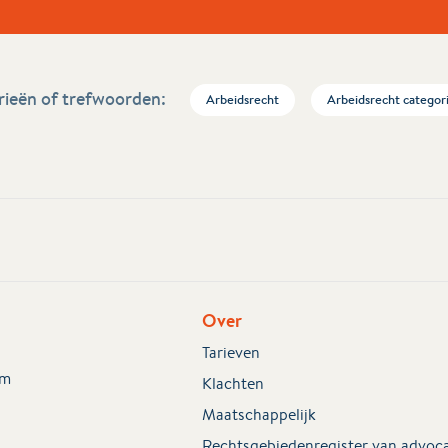
ieën of trefwoorden:
Arbeidsrecht
Arbeidsrecht categor
Over
Tarieven
em
Klachten
Maatschappelijk
Rechtsgebiedenregister van advoc