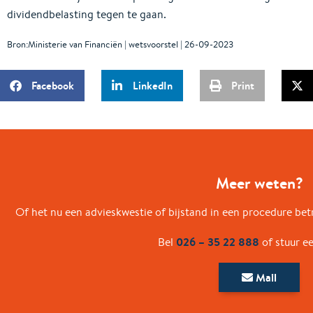
dividendbelasting tegen te gaan.
Bron:Ministerie van Financiën | wetsvoorstel | 26-09-2023
Facebook
LinkedIn
Print
Meer weten?
Of het nu een advieskwestie of bijstand in een procedure betr
026 – 35 22 888
Bel
of stuur e
Mail