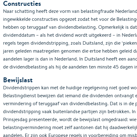
Constructies
Naar schatting heeft deze vorm van belastingfraude Nederland 
ingewikkelde constructies opgezet zodat het voor de Belastingd
hebben op teruggaaf van dividendbelasting. Opmerkelijk is dat
dividenddatum – als het dividend wordt uitgekeerd – in Nederla
regels tegen dividendstripping, zoals Duitsland, zijn die ‘pieke
jaren geleden maatregelen genomen die ertoe hebben geleid da
aandelen lager is dan in Nederland. In Duitsland heeft een aa
de dividendbelasting als hij de aandelen ten minste 45 dagen in
Bewijslast
Dividendstrippen kan met de huidige regelgeving niet goed w
Belastingdienst bewijzen dat iemand die dividenden ontvangt e
vermindering of teruggaaf van dividendbelasting. Dat is in de pr
dividendstripping vaak buitenlandse partijen zijn betrokken. In
Prinsjesdag presenteerde, wordt de bewijslast omgedraaid: wi
belastingvermindering moet zelf aantonen dat hij daadwerkelij
aandelen. Er zijn ook Europese regels in voorbereiding om mis