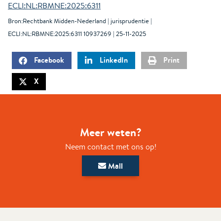
ECLI:NL:RBMNE:2025:6311
Bron:Rechtbank Midden-Nederland | jurisprudentie |
ECLI:NL:RBMNE:2025:6311 10937269 | 25-11-2025
Facebook
LinkedIn
Print
X
Meer weten?
Neem contact met ons op!
Mail