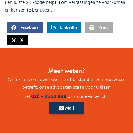
Een juiste SBI-code helpt u om verrassingen te voorkomen
en kansen te benutten.
Facebook
LinkedIn
Print
X
Meer weten?
Of het nu een advieskwestie of bijstand in een procedure
betreft, onze advocaten staan voor u klaar.
026 – 35 22 888
Bel
of stuur een bericht.
Mail