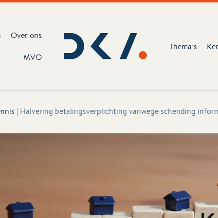
n
Over ons
Thema’s
Ke
MVO
nnis
|
Halvering betalingsverplichting vanwege schending infor