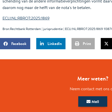
schending van de andere informatieverplichtingen vormt daarv
daarom nog maar de helft van de nota's te betalen.
ECLI:NL:RBROT:2025:1869
Bron:Rechtbank Rotterdam | jurisprudentie | ECLI:NL:RBROT:2025:1869 1138
Facebook
LinkedIn
Print
Meer weten?
Neem contact met ons 
Mail