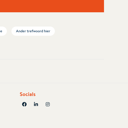
ie
Ander trefwoord hier
Socials