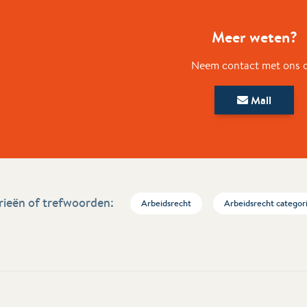
Meer weten?
Neem contact met ons 
Mail
ieën of trefwoorden:
Arbeidsrecht
Arbeidsrecht categor