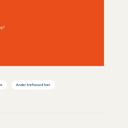
op!
ie
Ander trefwoord hier