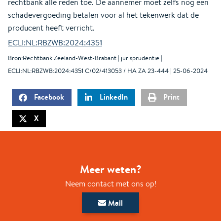
rechtbank alle reden toe. De aannemer moet zelfs nog een
schadevergoeding betalen voor al het tekenwerk dat de
producent heeft verricht.
ECLI:NL:RBZWB:2024:4351
Bron:Rechtbank Zeeland-West-Brabant | jurisprudentie |
ECLI:NL:RBZWB:2024:4351 C/02/413053 / HA ZA 23-444 | 25-06-2024
Facebook
LinkedIn
Print
X
Meer weten?
Neem contact met ons op!
Mail