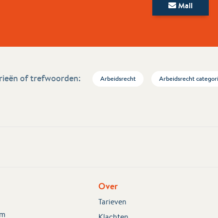
Mail
ieën of trefwoorden:
Arbeidsrecht
Arbeidsrecht categor
Over
Tarieven
em
Klachten