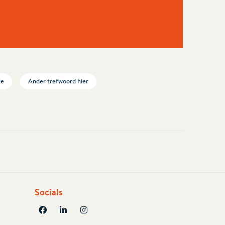
ie
Ander trefwoord hier
Socials