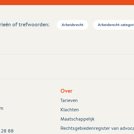
ieën of trefwoorden:
Arbeidsrecht
Arbeidsrecht categor
Over
Tarieven
em
Klachten
Maatschappelijk
Rechtsgebiedenregister van advoc
2 28 88