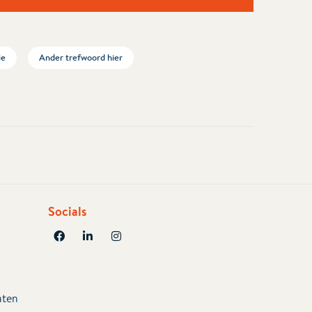
ie
Ander trefwoord hier
Socials
aten