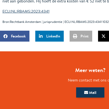
niet aan gebonden. Hij hoeft de extra kosten van € 52 niet te b
ECLI:NL:RBAMS:2023:4341
Bron:Rechtbank Amsterdam | jurisprudentie | ECLI:NL:RBAMS:2023:4341 1032
Facebook
LinkedIn
Print
Meer weten?
Neem contact met ons 
Mail