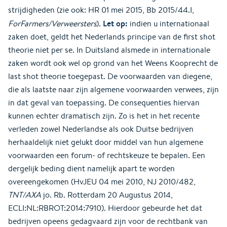
strijdigheden (zie ook: HR 01 mei 2015, Bb 2015/44.I,
Let op:
ForFarmers/Verweersters
).
indien u internationaal
zaken doet, geldt het Nederlands principe van de first shot
theorie niet per se. In Duitsland alsmede in internationale
zaken wordt ook wel op grond van het Weens Kooprecht de
last shot theorie toegepast. De voorwaarden van diegene,
die als laatste naar zijn algemene voorwaarden verwees, zijn
in dat geval van toepassing. De consequenties hiervan
kunnen echter dramatisch zijn. Zo is het in het recente
verleden zowel Nederlandse als ook Duitse bedrijven
herhaaldelijk niet gelukt door middel van hun algemene
voorwaarden een forum- of rechtskeuze te bepalen. Een
dergelijk beding dient namelijk apart te worden
overeengekomen (HvJEU 04 mei 2010, NJ 2010/482,
TNT/AXA
jo. Rb. Rotterdam 20 Augustus 2014,
ECLI:NL:RBROT:2014:7910). Hierdoor gebeurde het dat
bedrijven opeens gedagvaard zijn voor de rechtbank van