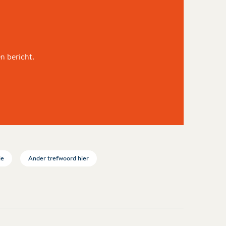
en bericht.
ie
Ander trefwoord hier