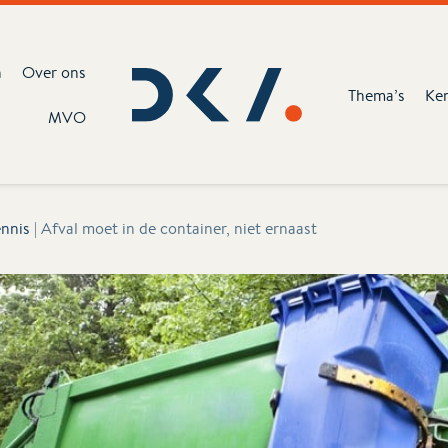
n
Over ons
Thema’s
Ke
MVO
nnis
|
Afval moet in de container, niet ernaast