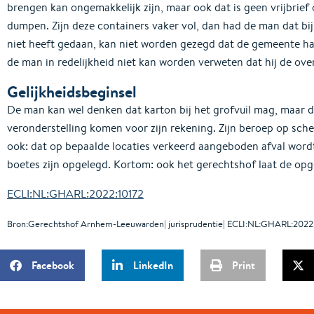
brengen kan ongemakkelijk zijn, maar ook dat is geen vrijbrief
dumpen. Zijn deze containers vaker vol, dan had de man dat bi
niet heeft gedaan, kan niet worden gezegd dat de gemeente haa
de man in redelijkheid niet kan worden verweten dat hij de ove
Gelijkheidsbeginsel
De man kan wel denken dat karton bij het grofvuil mag, maar 
veronderstelling komen voor zijn rekening. Zijn beroep op sche
ook: dat op bepaalde locaties verkeerd aangeboden afval wordt v
boetes zijn opgelegd. Kortom: ook het gerechtshof laat de opg
ECLI:NL:GHARL:2022:10172
Bron:Gerechtshof Arnhem-Leeuwarden| jurisprudentie| ECLI:NL:GHARL:2022
Facebook
LinkedIn
Print