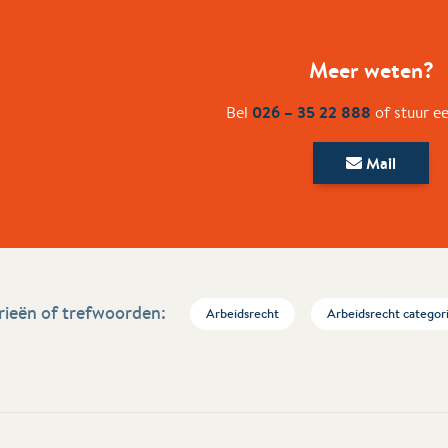
Meer weten?
026 – 35 22 888
Bel
of stuur e
Mail
ieën of trefwoorden:
Arbeidsrecht
Arbeidsrecht categor