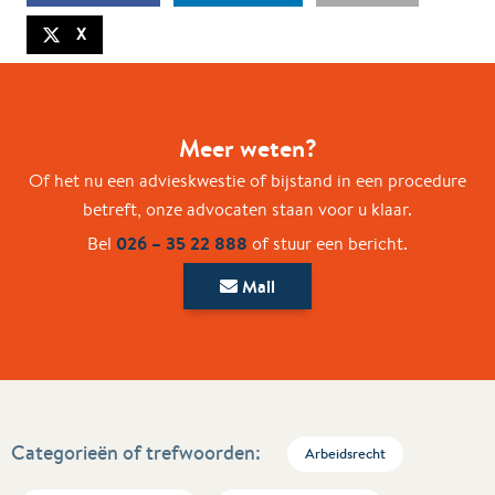
X
Meer weten?
Of het nu een advieskwestie of bijstand in een procedure
betreft, onze advocaten staan voor u klaar.
026 – 35 22 888
Bel
of stuur een bericht.
Mail
Categorieën of trefwoorden:
Arbeidsrecht