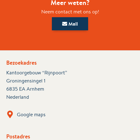
Meer weten?
Neem contact met ons op!
Mail
Bezoekadres
Kantoorgebouw “Rijnpoort”
Groningensingel 1
6835 EA Arnhem
Nederland
Google maps
Postadres