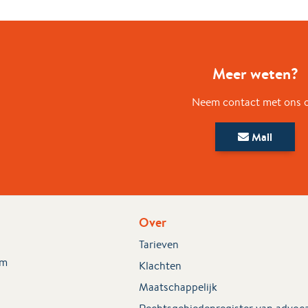
Meer weten?
Neem contact met ons 
Mail
Over
Tarieven
em
Klachten
Maatschappelijk