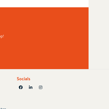
op!
Socials